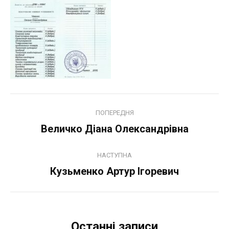
Навігация
ПОПЕРЕДНЯ
по
Величко Діана Олександрівна
Попередній
запис:
записам
НАСТУПНА
Кузьменко Артур Ігоревич
Наступний
запис:
Останні записи