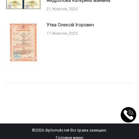
Андропова Катерина Iванiвна
21 Жовтня, 2025
Утва Олексій Ігорович
17 Жовтня, 2025
©2026 diplomukr.net Всі права захищені.
Головне меню