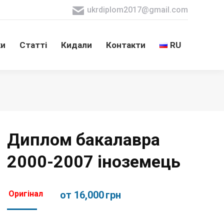
ukrdiplom2017@gmail.com
ки
Статті
Кидали
Контакти
RU
ки
Статті
Кидали
Контакти
RU
Диплом бакалавра
2000-2007 іноземець
Оригінал
от 16,000
грн