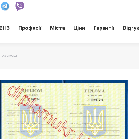
ВНЗ
Професії
Міста
Ціни
Гарантії
Відгу
ВНЗ
Професії
Міста
Ціни
Гарантії
Відгу
іноземець