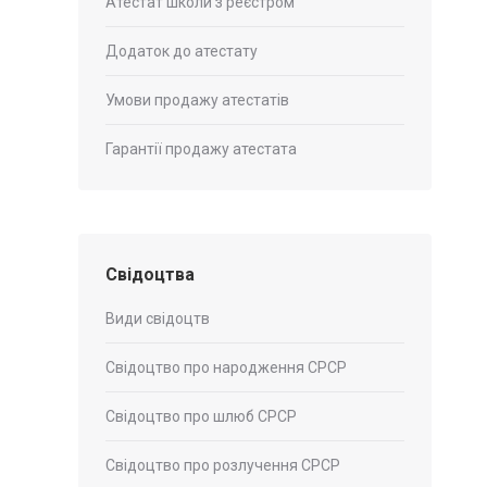
Атестат школи з реєстром
Додаток до атестату
Умови продажу атестатів
Гарантії продажу атестата
Свідоцтва
Види свідоцтв
Свідоцтво про народження СРСР
Свідоцтво про шлюб СРСР
Свідоцтво про розлучення СРСР