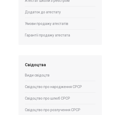
Атестат школи з реєстром
Додаток до атестату
Умови продажу атестатів
Гарантії продажу атестата
Свідоцтва
Види свідоцтв
Свідоцтво про народження СРСР
Свідоцтво про шлюб СРСР
Свідоцтво про розлучення СРСР