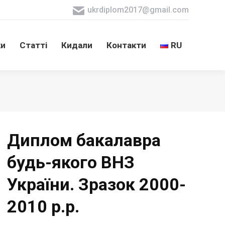
ukrdiplom2017@gmail.com
ки
Статті
Кидали
Контакти
RU
ки
Статті
Кидали
Контакти
RU
Диплом бакалавра
будь-якого ВНЗ
України. Зразок 2000-
2010 р.р.