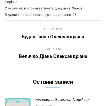
Ігорівна
У якому місті отримуватимете документ: Харків
Відділення нової пошти для надсилання: 98
Навігация
ПОПЕРЕДНЯ
по
Будак Ганна Олександрівна
Попередній
запис:
записам
НАСТУПНА
Величко Діана Олександрівна
Наступний
запис:
Останні записи
Миловидов Всеволод Андрійович