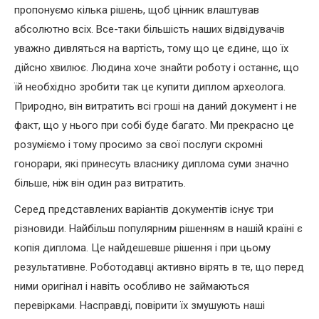
пропонуємо кілька рішень, щоб цінник влаштував
абсолютно всіх. Все-таки більшість наших відвідувачів
уважно дивляться на вартість, тому що це єдине, що їх
дійсно хвилює. Людина хоче знайти роботу і останнє, що
їй необхідно зробити так це купити диплом археолога.
Природно, він витратить всі гроші на даний документ і не
факт, що у нього при собі буде багато. Ми прекрасно це
розуміємо і тому просимо за свої послуги скромні
гонорари, які принесуть власнику диплома суми значно
більше, ніж він один раз витратить.
Серед представлених варіантів документів існує три
різновиди. Найбільш популярним рішенням в нашій країні є
копія диплома. Це найдешевше рішення і при цьому
результативне. Роботодавці активно вірять в те, що перед
ними оригінал і навіть особливо не займаються
перевірками. Насправді, повірити їх змушують наші