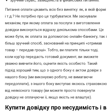
зручний сервіс, захищеність в фінансових питаннях.
Питання оплати цікавить всіх без винятку: як, в якій формі
і т.д.? Не потрібно про це турбуватися. Ми заснували
механізм, при якому оплата за послуги з виготовлення
довідки виконується відразу декількома способами. Це
може бути, як оплата за допомогою онлайн-банкінгу, так і
більш зручний спосіб, заснований на принципі «отримав
товар – передав гроші». Тобто, ви платите тільки тоді,
коли кур’єр передасть готовий документ, ви зможете
уважно вивчити його, оцінити якість особисто. Такий
підхід хороший тим, що з одного боку є актом довіри з
нашого боку (ми виконуємо роботу, не вимагаючи
передоплати), з іншого боку виступає якоюсь страховкою
від неякісного товару (ви можете просто повернути
довідку не оплачуючи її, якщо якість не влаштує).
Купити довідку про несудимість і в