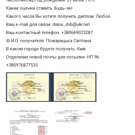
Число/месяц/год рождения: 31 июля 1973
Какие оценки ставить: Будь-якi
Какого числа Вы хотите получить диплом: Любое
Ваш e-mail для связи: diana_dvb@ukr.net
Ваш контактный телефон: +380669023287
Ф.И.О. получателя: Пожарицька Свiтлана
В каком городе будете получать: Киiв
Отделение новой почты для посылки: НП 96
+380976877535