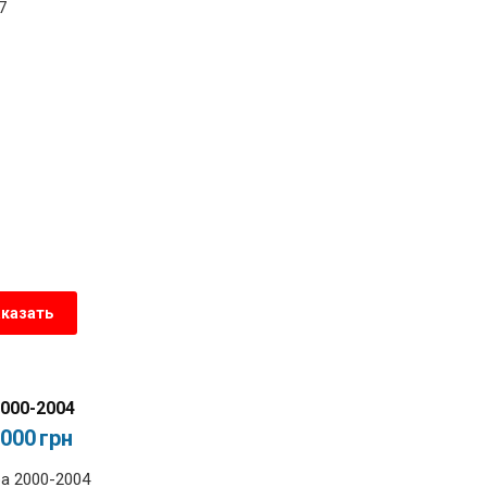
7
аказать
000-2004
,000
грн
а 2000-2004