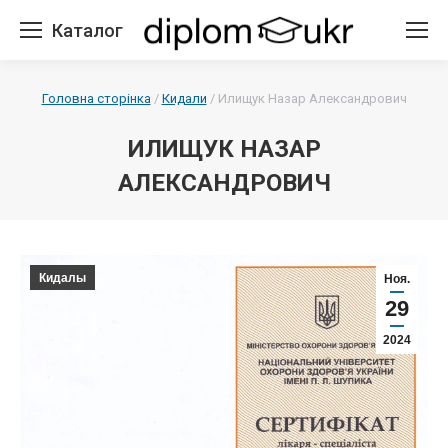
Каталог
Головна сторінка
/
Кидали
/
Илищук Назар Александрович
ИЛИЩУК НАЗАР
АЛЕКСАНДРОВИЧ
Кидалы
Ноя.
29
2024