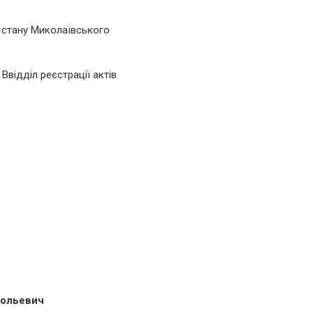
о стану Миколаївського
відділ реєстрації актів
тольевич