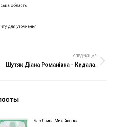
ївська область
очту для уточнення
СЛЕДУЮЩАЯ
Шутяк Діана Романівна - Кидала.
Следующая
запись:
посты
Бас Янина Михайловна