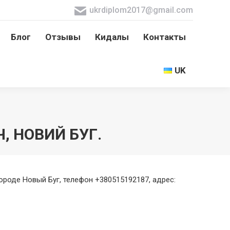
ukrdiplom2017@gmail.com
Блог
Отзывы
Кидалы
Контакты
Блог
Отзывы
Кидалы
Контакты
UK
UK
, НОВИЙ БУГ.
ороде Новый Буг, телефон +380515192187, адрес: