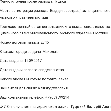
Фамилия жены после развода: Туцька
Место регистрации развода: Ввідділ реєстрації актів цивільног
міського управління юстиції
Государственный орган регистрации, что выдал свидетельство: В
цивільного стану Миколаївського міського управління юстиції
Номер актовой записи: 2345
В каком городе выдача: Миколаїв
Дата выдачи: 15.09.2017
Дата выдачи первого свидетельства:
Какого числа Вы хотите получить заказ:
Ваш e-mail для связи: a.tutsky@yandex.ru
Ваш контактный телефон: +79653599214
Ф.И.О. получателя на украинском языке:
Туцький Валерій Ана