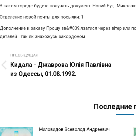
В каком городе будете получать документ: Новий Буг, Микола
Отделение новой почты для посылки: 1
Дополнение к заказу Прошу зв&#039;язатися через вітер или п
деталей так як знахожусь закордоном
Навигация
ПРЕДЫДУЩАЯ
по
Кидала - Джаврова Юлія Павлівна
Предыдущая
из Одессы, 01.08.1992.
записям
запись:
Последние 
Миловидов Всеволод Андреевич