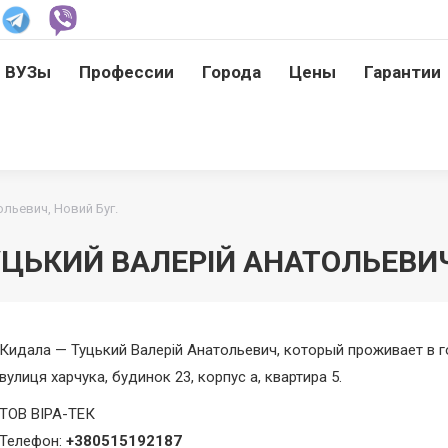
ВУЗы
Профессии
Города
Цены
Гарантии
ВУЗы
Профессии
Города
Цены
Гарантии
льевич, Новий Буг.
ЦЬКИЙ ВАЛЕРІЙ АНАТОЛЬЕВИЧ
Кидала — Туцький Валерій Анатольевич, который проживает в г
вулиця харчука, будинок 23, корпус а, квартира 5.
ТОВ ВІРА-ТЕК
Телефон:
+380515192187