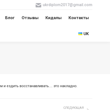
ukrdiplom2017@gmail.com
Блог
Отзывы
Кидалы
Контакты
Блог
Отзывы
Кидалы
Контакты
UK
UK
км и ездить восстанавливать….. это накладно.
СЛЕДУЮЩАЯ